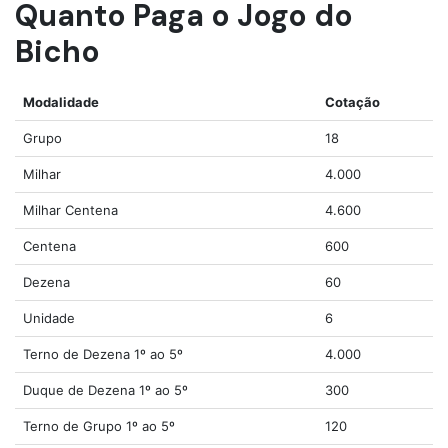
Quanto Paga o Jogo do
Bicho
Modalidade
Cotação
Grupo
18
Milhar
4.000
Milhar Centena
4.600
Centena
600
Dezena
60
Unidade
6
Terno de Dezena 1º ao 5º
4.000
Duque de Dezena 1º ao 5º
300
Terno de Grupo 1º ao 5º
120