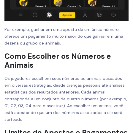
Por exemplo, ganhar em uma aposta de um único número
oferece um pagamento muito maior do que ganhar em uma
dezena ou grupo de animais.
Como Escolher os Números e
Animais
Os jogadores escolhem seus números ou animais baseados
em diversas estratégias, desde crenças pessoais até análises
estatísticas dos resultados anteriores. Cada animal
corresponde a um conjunto de quatro números (por exemplo,
01, 02, 03, 04 para o avestruz). Ao escolher um animal, você
está apostando que um dos números associados a ele será
sorteado.
Limites de Apostas e Pagamentos