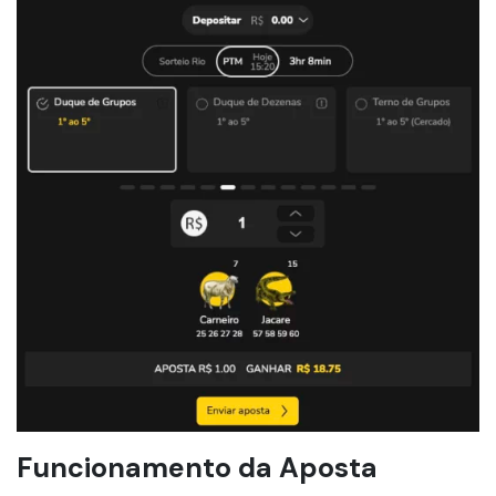
Funcionamento da Aposta