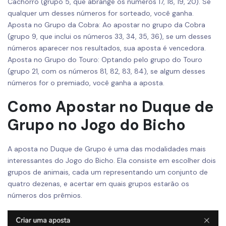
Cachorro (grupo 5, que abrange os números 17, 18, 19, 20). Se
qualquer um desses números for sorteado, você ganha.
Aposta no Grupo da Cobra: Ao apostar no grupo da Cobra
(grupo 9, que inclui os números 33, 34, 35, 36), se um desses
números aparecer nos resultados, sua aposta é vencedora.
Aposta no Grupo do Touro: Optando pelo grupo do Touro
(grupo 21, com os números 81, 82, 83, 84), se algum desses
números for o premiado, você ganha a aposta.
Como Apostar no Duque de
Grupo no Jogo do Bicho
A aposta no Duque de Grupo é uma das modalidades mais
interessantes do Jogo do Bicho. Ela consiste em escolher dois
grupos de animais, cada um representando um conjunto de
quatro dezenas, e acertar em quais grupos estarão os
números dos prêmios.