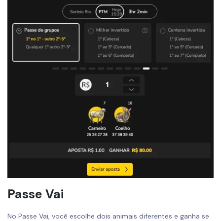
Passe Vai
No Passe Vai, você escolhe dois animais diferentes e ganha se