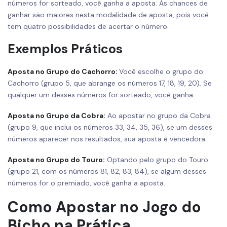
números for sorteado, você ganha a aposta. As chances de
ganhar são maiores nesta modalidade de aposta, pois você
tem quatro possibilidades de acertar o número.
Exemplos Práticos
Aposta no Grupo do Cachorro:
Você escolhe o grupo do
Cachorro (grupo 5, que abrange os números 17, 18, 19, 20). Se
qualquer um desses números for sorteado, você ganha.
Aposta no Grupo da Cobra:
Ao apostar no grupo da Cobra
(grupo 9, que inclui os números 33, 34, 35, 36), se um desses
números aparecer nos resultados, sua aposta é vencedora.
Aposta no Grupo do Touro:
Optando pelo grupo do Touro
(grupo 21, com os números 81, 82, 83, 84), se algum desses
números for o premiado, você ganha a aposta.
Como Apostar no Jogo do
Bicho na Prática