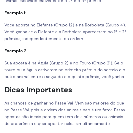
animal escolhido estiver entre o 2º e o 5º prêmio.
Exemplo 1:
Você aposta no Elefante (Grupo 12) e na Borboleta (Grupo 4).
Você ganha se o Elefante e a Borboleta aparecerem no 1º e 2º
prêmios, independentemente da ordem.
Exemplo 2:
Sua aposta é na Águia (Grupo 2) e no Touro (Grupo 21). Se o
touro ou a águia estiverem no primeiro prêmio do sorteio e o
outro animal entre o segundo e o quinto prêmio, você ganha.
Dicas Importantes
As chances de ganhar no Passe Vai-Vem são maiores do que
no Passe Vai, pois a ordem dos animais não é um fator. Essas
apostas são ideais para quem tem dois números ou animais
de preferência e quer apostar neles simultaneamente.