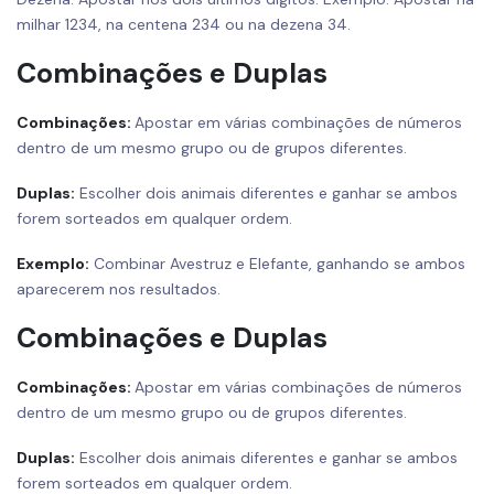
milhar 1234, na centena 234 ou na dezena 34.
Combinações e Duplas
Combinações:
Apostar em várias combinações de números
dentro de um mesmo grupo ou de grupos diferentes.
Duplas:
Escolher dois animais diferentes e ganhar se ambos
forem sorteados em qualquer ordem.
Exemplo:
Combinar Avestruz e Elefante, ganhando se ambos
aparecerem nos resultados.
Combinações e Duplas
Combinações:
Apostar em várias combinações de números
dentro de um mesmo grupo ou de grupos diferentes.
Duplas:
Escolher dois animais diferentes e ganhar se ambos
forem sorteados em qualquer ordem.