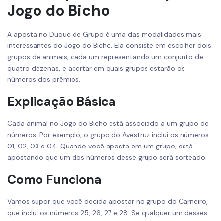
Jogo do Bicho
A aposta no Duque de Grupo é uma das modalidades mais
interessantes do Jogo do Bicho. Ela consiste em escolher dois
grupos de animais, cada um representando um conjunto de
quatro dezenas, e acertar em quais grupos estarão os
números dos prêmios.
Explicação Básica
Cada animal no Jogo do Bicho está associado a um grupo de
números. Por exemplo, o grupo do Avestruz inclui os números
01, 02, 03 e 04. Quando você aposta em um grupo, está
apostando que um dos números desse grupo será sorteado.
Como Funciona
Vamos supor que você decida apostar no grupo do Carneiro,
que inclui os números 25, 26, 27 e 28. Se qualquer um desses