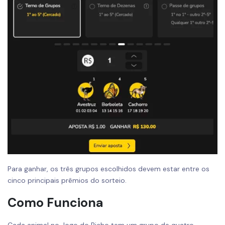
Para ganhar, os três grupos escolhidos devem estar entre os
cinco principais prêmios do sorteio.
Como Funciona
Cada animal no Jogo do Bicho tem um grupo de quatro